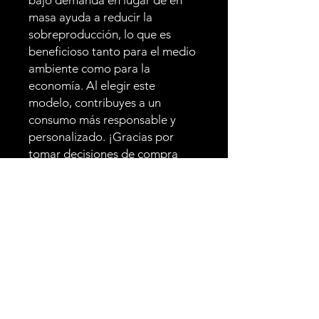
bajo demanda en lugar de en 
masa ayuda a reducir la 
sobreproducción, lo que es 
beneficioso tanto para el medio 
ambiente como para la 
economía. Al elegir este 
modelo, contribuyes a un 
consumo más responsable y 
personalizado. ¡Gracias por 
tomar decisiones de compra 
consideradas y apoyar prácticas 
de fabricación sostenibles!
Además, tu compra de esta 
gorra contribuye directamente 
al desarrollo del cortometraje 
"EXTRAORDINARY". Al 
adquirir este producto, estás 
apoyando el arte y la cultura, 