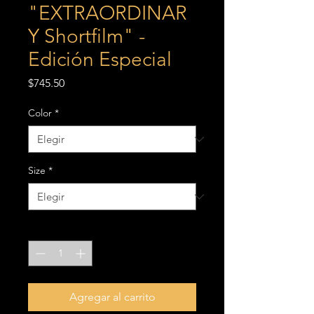
"EXTRAORDINAR
Y Shortfilm" -
Edición Especial
Precio
$745.50
Color
*
Size
*
Cantidad
*
Agregar al carrito