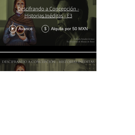
Descifrando a Concepción -
Historias Inéditas - E3
Avance
Alquila por 50 MXN
$
Descifrando a Concepción -
Historias Inéditas - E4
PROXIMAMENTE NUEVOS
CAPITULOS & NUEVOS
Avance
Alquila por 50 MXN
$
PROYECTOS
Cargar más