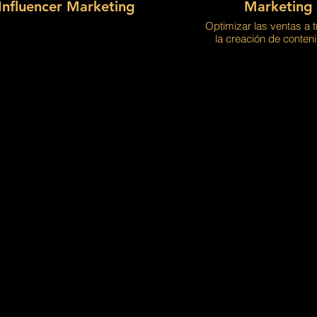
Influencer Marketing
Marketing
Optimizar las ventas a t
la creación de conteni
Llega a un público más a
la creación de conteni
llegar a un público más
que no pueden visita
Mayor participación:
creación de contenido
interactúen con los clie
través de varios canale
el corre
Experiencia del cliente
los clientes contenido r
empresas pueden mejorar
y generar co
Información basada en d
la creación de conten
datos e información s
cliente, que se pueden u