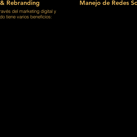
 & Rebranding
Manejo de Redes So
ravés del marketing digital y
do tiene varios beneficios:
mplio: el marketing digital y
do permiten a las empresas
 amplio, incluidos aquellos
r una tienda físicamente.
 el marketing digital y la
 permiten que las empresas
ntes actuales y potenciales a
s, como las redes sociales y
o electrónico.
 mejorada: al proporcionar a
elevante y personalizado, las
 la experiencia del cliente
nfianza y lealtad.
atos: el marketing digital y
ido brindan a las empresas
obre el comportamiento del
tilizar para tomar decisiones