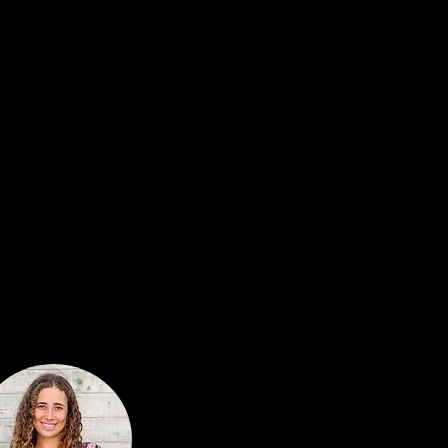
as estrategias de marketing.
ación con los métodos de
s, el marketing digital y la
suelen ser más rentables y
 ROI más alto.