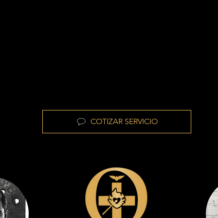
informadas y optimizar l
Rentable: en compar
marketing tradicionale
creación de contenido 
tienen un
COTIZAR SERVICIO