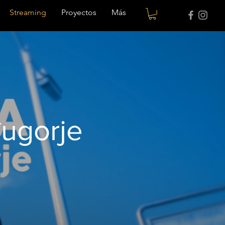
Streaming
Proyectos
Más
ugorje