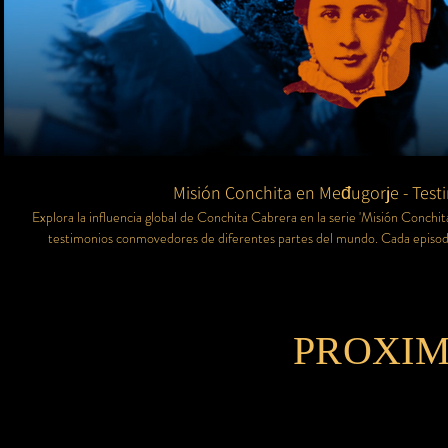
Misión Conchita en Međugorje - Test
Explora la influencia global de Conchita Cabrera en la serie 'Misión Conchi
testimonios conmovedores de diferentes partes del mundo. Cada episodi
Conchita, a través de su devoción y la Cruz de Jesús, ha tocado y transf
conocen su legado hasta aquellos que apenas descubren su impacto espirit
desde Međugorje hasta rincones inesperados del planeta, mostrando el alc
esperanza y amor.
PROXIM