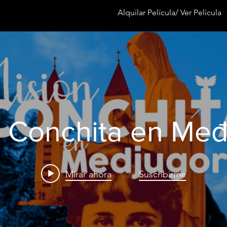
Alquilar Película/ Ver Película
n Conchita en Međ
Mirar ahora
Suscribirme