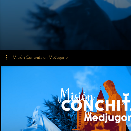
Misión Conchita en Međugorje
$
Suscribirme