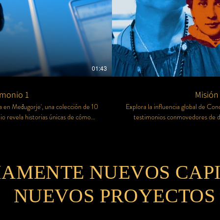
01:43
imonio 1
Misión
ta en Međugorje', una colección de 10
Explora la influencia global de Co
o revela historias únicas de cómo
testimonios conmovedores de di
ormado corazones, desde los que ya
Conchita, a través de su devoció
ual. Un viaje emocional que recorre
conocen su legado hasta aquellos
ance universal de su mensaje de fe,
desde Međugorje hasta rincones i
AMENTE NUEVOS CAPI
NUEVOS PROYECTOS