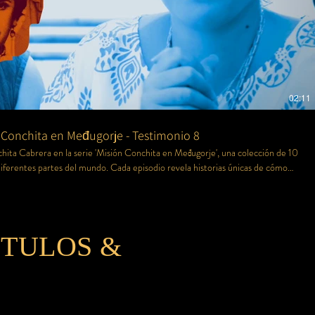
02:11
 Conchita en Međugorje - Testimonio 8
nchita Cabrera en la serie 'Misión Conchita en Međugorje', una colección de 10
ferentes partes del mundo. Cada episodio revela historias únicas de cómo
n y la Cruz de Jesús, ha tocado y transformado corazones, desde los que ya
 que apenas descubren su impacto espiritual. Un viaje emocional que recorre
nesperados del planeta, mostrando el alcance universal de su mensaje de fe,
esperanza y amor.
TULOS &