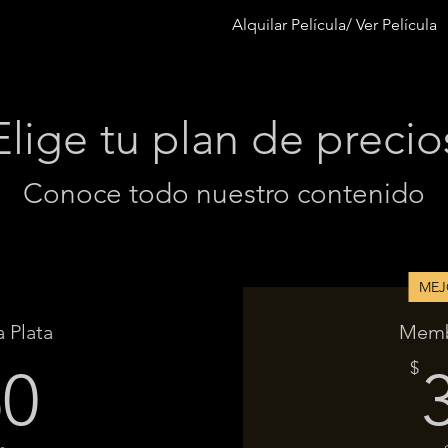
Alquilar Película/ Ver Película
Elige tu plan de precio
Conoce todo nuestro contenido
MEJ
 Plata
Memb
150$
$
50