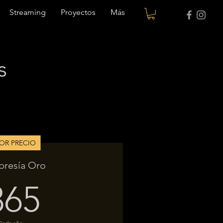
Streaming
Proyectos
Más
s
OR PRECIO
resía Oro
365$
365