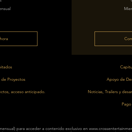
s
nsual
Mie
hora
Com
mitados
Capitu
 de Proyectos
Apoyo de Des
ectos, acceso anticipado.
Noticias, Trailers y des
Pago 
ensual) para acceder a contenido exclusivo en www.crossentertainmen